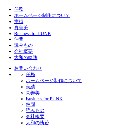
任務
ホームページ制作について
実績
真善美
Business for PUNK
仲間
読みもの
会社概要
大和の軌跡
お問い合わせ
任務
ホームページ制作について
実績
真善美
Business for PUNK
仲間
読みもの
会社概要
大和の軌跡