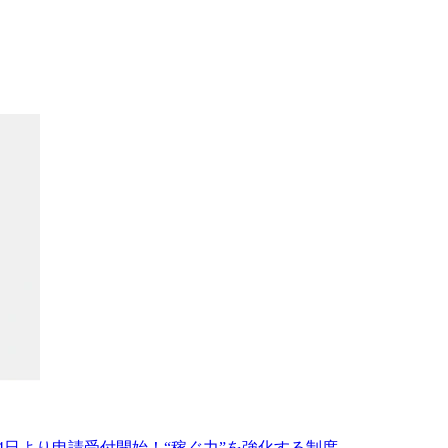
月24日より申請受付開始！“稼ぐ力”を強化する制度