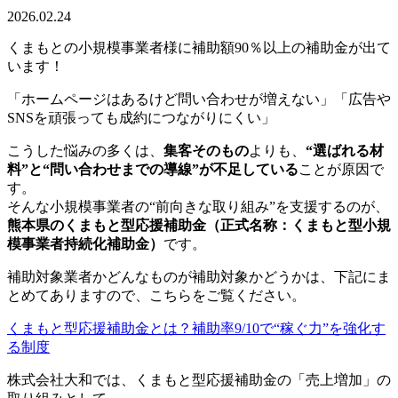
2026.02.24
くまもとの小規模事業者様に補助額90％以上の補助金が出て
います！
「ホームページはあるけど問い合わせが増えない」「広告や
SNSを頑張っても成約につながりにくい」
こうした悩みの多くは、
集客そのもの
よりも、
“選ばれる材
料”と“問い合わせまでの導線”が不足している
ことが原因で
す。
そんな小規模事業者の“前向きな取り組み”を支援するのが、
熊本県のくまもと型応援補助金（正式名称：くまもと型小規
模事業者持続化補助金）
です。
補助対象業者かどんなものが補助対象かどうかは、下記にま
とめてありますので、こちらをご覧ください。
くまもと型応援補助金とは？補助率9/10で“稼ぐ力”を強化す
る制度
株式会社大和では、くまもと型応援補助金の「売上増加」の