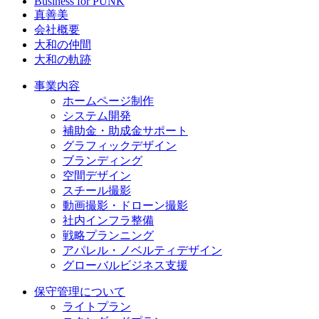
Business for PUNK
真善美
会社概要
大和の仲間
大和の軌跡
事業内容
ホームページ制作
システム開発
補助金・助成金サポート
グラフィックデザイン
ブランディング
空間デザイン
スチール撮影
動画撮影・ドローン撮影
社内インフラ整備
戦略プランニング
アパレル・ノベルティデザイン
グローバルビジネス支援
保守管理について
ライトプラン