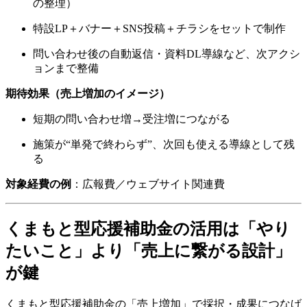
の整理）
特設LP＋バナー＋SNS投稿＋チラシをセットで制作
問い合わせ後の自動返信・資料DL導線など、次アクシ
ョンまで整備
期待効果（売上増加のイメージ）
短期の問い合わせ増→受注増につながる
施策が“単発で終わらず”、次回も使える導線として残
る
対象経費の例
：広報費／ウェブサイト関連費
くまもと型応援補助金
の活用は「やり
たいこと」より「売上に繋がる設計」
が鍵
くまもと型応援補助金の「売上増加」で採択・成果につなげ