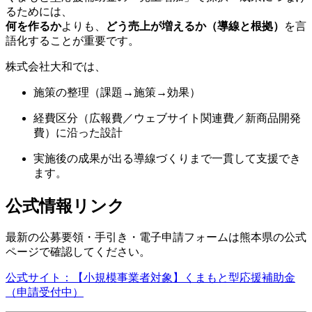
るためには、
何を作るか
よりも、
どう売上が増えるか（導線と根拠）
を言
語化することが重要です。
株式会社大和では、
施策の整理（課題→施策→効果）
経費区分（広報費／ウェブサイト関連費／新商品開発
費）に沿った設計
実施後の成果が出る導線づくりまで一貫して支援でき
ます。
公式情報リンク
最新の公募要領・手引き・電子申請フォームは熊本県の公式
ページで確認してください。
公式サイト：【小規模事業者対象】くまもと型応援補助金
（申請受付中）