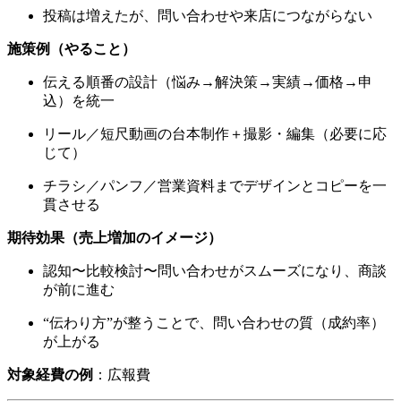
投稿は増えたが、問い合わせや来店につながらない
施策例（やること）
伝える順番の設計（悩み→解決策→実績→価格→申
込）を統一
リール／短尺動画の台本制作＋撮影・編集（必要に応
じて）
チラシ／パンフ／営業資料までデザインとコピーを一
貫させる
期待効果（売上増加のイメージ）
認知〜比較検討〜問い合わせがスムーズになり、商談
が前に進む
“伝わり方”が整うことで、問い合わせの質（成約率）
が上がる
対象経費の例
：広報費