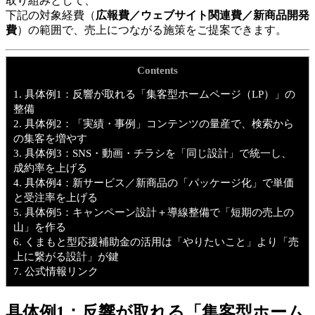
取り組みとして、
下記の対象経費（
広報費／ウェブサイト関連費／新商品開発
費
）の範囲で、売上につながる施策をご提案できます。
Contents
1.
具体例1：反響が取れる「集客型ホームページ（LP）」の
整備
2.
具体例2：「実績・事例」コンテンツの量産で、検索から
の集客を増やす
3.
具体例3：SNS・動画・チラシを「同じ設計」で統一し、
成約率を上げる
4.
具体例4：新サービス／新商品の「パッケージ化」で単価
と受注率を上げる
5.
具体例5：キャンペーン設計＋導線整備で「短期の売上の
山」を作る
6.
くまもと型応援補助金の活用は「やりたいこと」より「売
上に繋がる設計」が鍵
7.
公式情報リンク
具体例1：反響が取れる「集客型ホーム