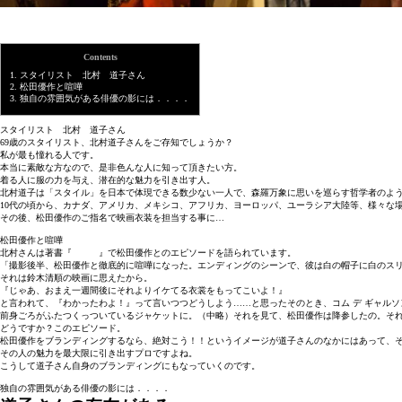
Contents
1.
スタイリスト 北村 道子さん
2.
松田優作と喧嘩
3.
独自の雰囲気がある俳優の影には．．．．
スタイリスト 北村 道子さん
69歳のスタイリスト、北村道子さんをご存知でしょうか？
私が最も憧れる人です。
本当に素敵な方なので、是非色んな人に知って頂きたい方。
着る人に服の力を与え、潜在的な魅力を引き出す人。
北村道子は「スタイル」を日本で体現できる数少ない一人で、森羅万象に思いを巡らす哲学者のよ
10代の頃から、カナダ、アメリカ、メキシコ、アフリカ、ヨーロッパ、ユーラシア大陸等、様々な
その後、松田優作のご指名で映画衣装を担当する事に…
松田優作と喧嘩
北村さんは著書『
衣裳術
』で松田優作とのエピソードを語られています。
「撮影後半、松田優作と徹底的に喧嘩になった。エンディングのシーンで、彼は白の帽子に白のス
それは鈴木清順の映画に思えたから。
『じゃあ、おまえ一週間後にそれよりイケてる衣裳をもってこいよ！』
と言われて、『わかったわよ！』って言いつつどうしよう……と思ったそのとき、コム デ ギャル
前身ごろがふたつくっついているジャケットに。（中略）それを見て、松田優作は降参したの。そ
どうですか？このエピソード。
松田優作をブランディングするなら、絶対こう！！というイメージが道子さんのなかにはあって、
その人の魅力を最大限に引き出すプロですよね。
こうして道子さん自身のブランディングにもなっていくのです。
独自の雰囲気がある俳優の影には．．．．