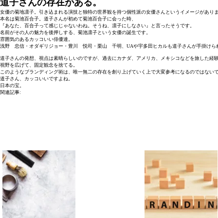
道子さんの存在がある。
女優の菊地凛子。引き込まれる演技と独特の世界観を持つ個性派の女優さんというイメージがあり
本名は菊池百合子。道子さんが初めて菊池百合子に会った時、
『あなた、百合子って感じじゃないわね。そうね、凛子にしなさい』と言ったそうです。
名前がその人の魅力を後押しする、菊池凛子という女優の誕生です。
雰囲気のあるカッコいい俳優達。
浅野 忠信・オダギリジョー・豊川 悦司・栗山 千明、UAや宇多田ヒカルも道子さんが手掛けら
道子さんの発想、視点は素晴らしいのですが、過去にカナダ、アメリカ、メキシコなどを旅した経
視野を広げて、固定観念を捨てる。
このようなブランディング術は、唯一無二の存在を創り上げていく上で大変参考になるのではない
道子さん、カッコいいですよね。
日本の宝。
関連記事: