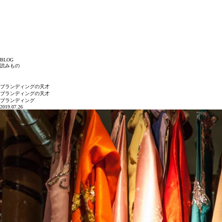
実績
真善美
Business for PUNK
仲間
読みもの
会社概要
大和の軌跡
お問い合わせ
BLOG
読みもの
株式会社大和
読みもの
ブランディングの天才
ブランディングの天才
ブランディング
2019.07.26