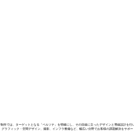
ジ制作では、ターゲットとなる「ペルソナ」を明確にし、その目線に立ったデザインと導線設計を行
、グラフィック・空間デザイン、撮影、インフラ整備など、幅広い分野でお客様の課題解決をサポー