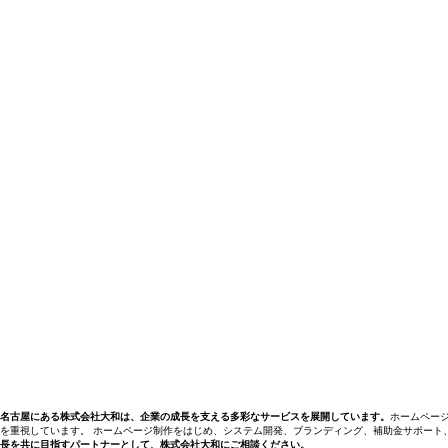
トップ
Business for PUNK
真善美
会社概要
大和の仲間
大和の軌跡
事業内容
ホームページ制作
システム開発
補助金・助成金サポート
グラフィックデザイン
ブランディング
空間デザイン
スチール撮影
動画撮影・ドローン撮影
社内インフラ整備
戦略プランニング
アパレル・ノベルティデザイン
グローバルビジネス支援
保守管理について
ライトプラン
スタンダードプラン
プレミアムプラン
ホームページ制作について
実績
読みもの
お問い合わせ
プライバシーポリシー
名古屋にある株式会社大和は、企業の成長を支える多彩なサービスを展開しています。
ホームペー
を重視しています。 ホームページ制作をはじめ、システム開発、ブランディング、補助金サポート
長を共に目指すパートナーとして、株式会社大和にご相談ください。