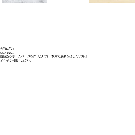
美容院のブランディング
ブランディングとコンセプト
VIEW ALL
強みをいかしたセルフブランディング
大和に訊く
CONTACT
価値あるホームページを作りたい方、
本気で成果を出したい方は、
どうぞご相談ください。
VIEW MORE