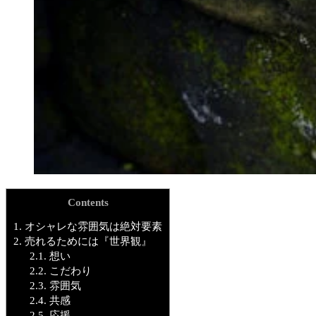
Contents
1.
オシャレな雰囲気は絶対要素
2.
売れるためには『世界観』
2.1.
想い
2.2.
こだわり
2.3.
雰囲気
2.4.
共感
2.5.
応援