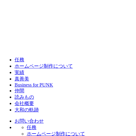
任務
ホームページ制作について
実績
真善美
Business for PUNK
仲間
読みもの
会社概要
大和の軌跡
お問い合わせ
任務
ホームページ制作について