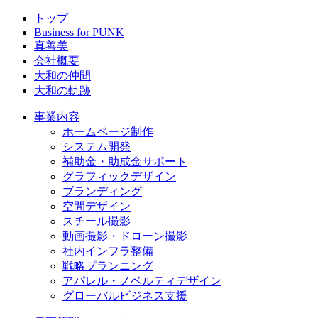
トップ
Business for PUNK
真善美
会社概要
大和の仲間
大和の軌跡
事業内容
ホームページ制作
システム開発
補助金・助成金サポート
グラフィックデザイン
ブランディング
空間デザイン
スチール撮影
動画撮影・ドローン撮影
社内インフラ整備
戦略プランニング
アパレル・ノベルティデザイン
グローバルビジネス支援