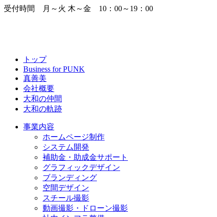
受付時間 月～火 木～金 10：00～19：00
トップ
Business for PUNK
真善美
会社概要
大和の仲間
大和の軌跡
事業内容
ホームページ制作
システム開発
補助金・助成金サポート
グラフィックデザイン
ブランディング
空間デザイン
スチール撮影
動画撮影・ドローン撮影