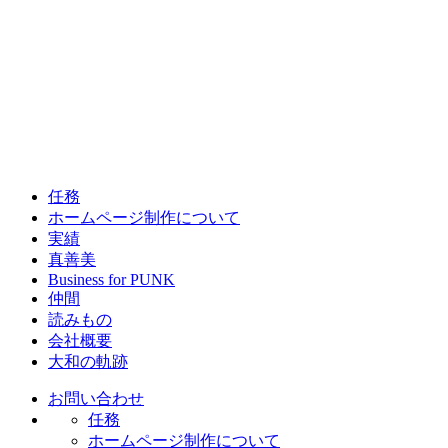
任務
ホームページ制作について
実績
真善美
Business for PUNK
仲間
読みもの
会社概要
大和の軌跡
お問い合わせ
任務
ホームページ制作について