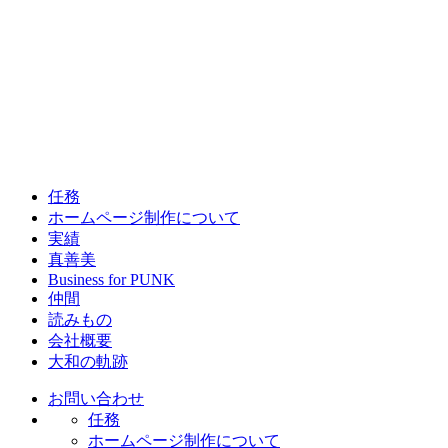
任務
ホームページ制作について
実績
真善美
Business for PUNK
仲間
読みもの
会社概要
大和の軌跡
お問い合わせ
任務
ホームページ制作について