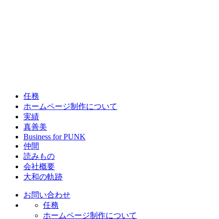
任務
ホームページ制作について
実績
真善美
Business for PUNK
仲間
読みもの
会社概要
大和の軌跡
お問い合わせ
任務
ホームページ制作について