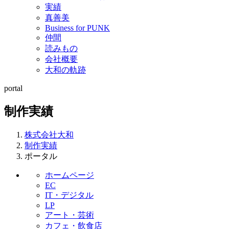
実績
真善美
Business for PUNK
仲間
読みもの
会社概要
大和の軌跡
portal
制作実績
株式会社大和
制作実績
ポータル
ホームページ
EC
IT・デジタル
LP
アート・芸術
カフェ・飲食店