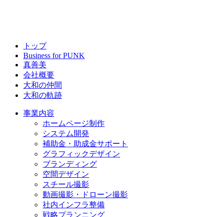
トップ
Business for PUNK
真善美
会社概要
大和の仲間
大和の軌跡
事業内容
ホームページ制作
システム開発
補助金・助成金サポート
グラフィックデザイン
ブランディング
空間デザイン
スチール撮影
動画撮影・ドローン撮影
社内インフラ整備
戦略プランニング