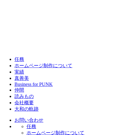
任務
ホームページ制作について
実績
真善美
Business for PUNK
仲間
読みもの
会社概要
大和の軌跡
お問い合わせ
任務
ホームページ制作について